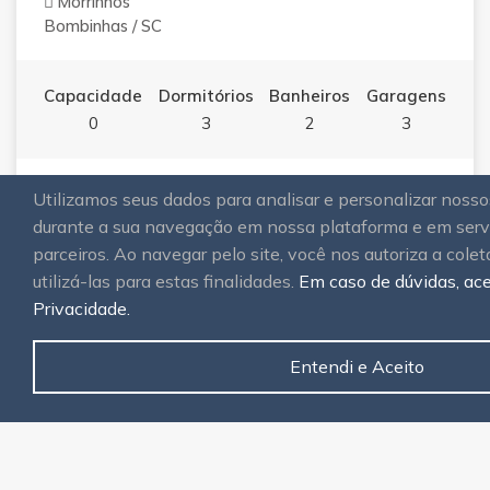
Morrinhos
Bombinhas / SC
Capacidade
Dormitórios
Banheiros
Garagens
0
3
2
3
REF.: 0022
Utilizamos seus dados para analisar e personalizar noss
durante a sua navegação em nossa plataforma e em servi
R$ 2.500,00
parceiros. Ao navegar pelo site, você nos autoriza a colet
DESTAQUE
utilizá-las para estas finalidades.
Em caso de dúvidas, ace
ALUGUEL (TEMPORADA)
Privacidade.
CASA COM PISCINA NA QUADRA DO
MAR EM ZIMBROS
Entendi e Aceito
Zimbros
Bombinhas / SC
Capacidade
Dormitórios
Banheiros
Garagens