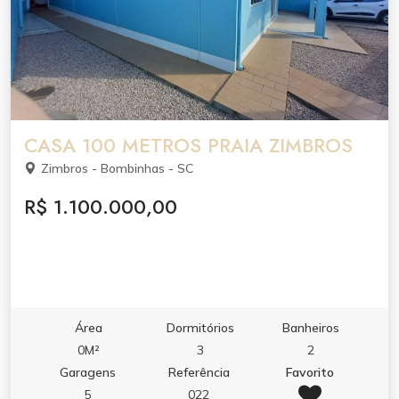
CASA 100 METROS PRAIA ZIMBROS
Zimbros - Bombinhas - SC
R$ 1.100.000,00
Área
Dormitórios
Banheiros
0M²
3
2
Garagens
Referência
Favorito
5
022