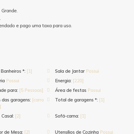
o Grande.
.
agendado e pago uma taxa para uso.
 Banheiros *:
[1]
Sala de Jantar
Possui
ria
Possui
Energia:
[220]
ade para:
[5 Pessoas]
Área de festas
Possui
 das garagens:
[carro
Total de garagens *:
[1]
]
 Casal:
[2]
Sofá-cama:
[1]
or de Mesa:
[2]
Utensílios de Cozinha
Possui