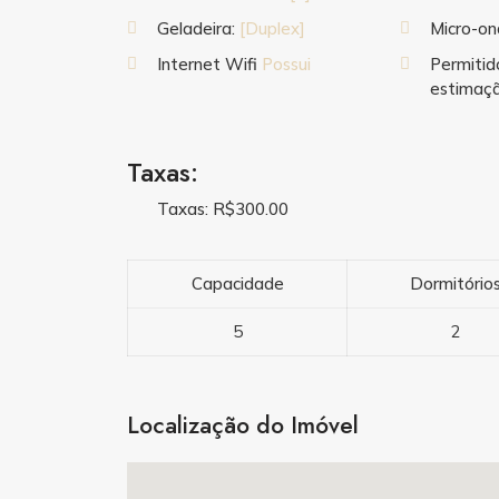
Geladeira:
[Duplex]
Micro-o
Internet Wifi
Possui
Permitid
estimaç
Taxas:
Taxas: R$300.00
Capacidade
Dormitório
5
2
Localização do Imóvel