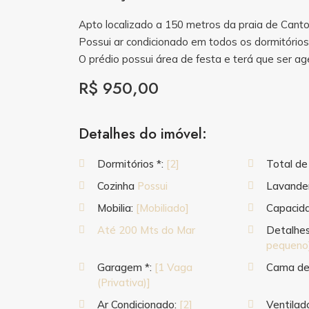
Apto localizado a 150 metros da praia de Cant
Possui ar condicionado em todos os dormitórios
O prédio possui área de festa e terá que ser 
R$ 950,00
Detalhes do imóvel:
Dormitórios *:
[2]
Total de
Cozinha
Possui
Lavande
Mobilia:
[Mobiliado]
Capacid
Até 200 Mts do Mar
Detalhes
pequeno
Garagem *:
[1 Vaga
Cama de
(Privativa)]
Ar Condicionado:
[2]
Ventilad