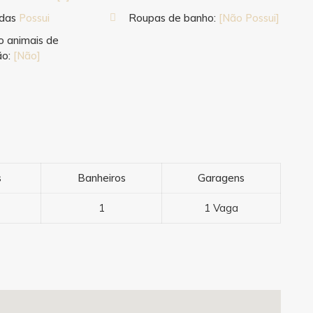
ndas
Possui
Roupas de banho:
[Não Possui]
o animais de
ão:
[Não]
s
Banheiros
Garagens
1
1 Vaga