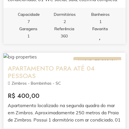
Beira-mar. Com capacidade para 06 pessoas. Possui
internet. Taxa de limpeza R$ 100,00.
Capacidade
Dormitórios
Banheiros
7
2
1
Garagens
Referência
Favorito
1
360
ALUGUEL (TEMPORADA)
APARTAMENTO PARA ATÉ 04
PESSOAS
Zimbros - Bombinhas - SC
R$ 400,00
Apartamento localizado na segunda quadra do mar
em Zimbros. Aproximadamente 250 metros da Praia
de Zimbros. Possui 1 dormitório com ar condiciado, 01
sala de visita com sacada, 01 cozinha completa, 01