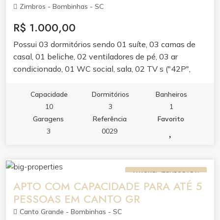
Zimbros - Bombinhas - SC
R$ 1.000,00
Possui 03 dormitórios sendo 01 suíte, 03 camas de
casal, 01 beliche, 02 ventiladores de pé, 03 ar
condicionado, 01 WC social, sala, 02 TV s ("42P",
"32P"), cozinha completa, churrasqueira, garagem
para 03 carros, cisterna. Cama para 08 pessoas + 01
Capacidade
Dormitórios
Banheiros
colchão de casal. Aproximadamente 300 metros do
10
3
1
mar. Taxa de limpeza R$ 200,00.
Garagens
Referência
Favorito
3
0029
ALUGUEL (TEMPORADA)
APTO COM CAPACIDADE PARA ATÉ 5
PESSOAS EM CANTO GR
Canto Grande - Bombinhas - SC