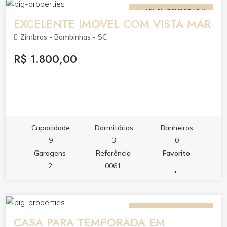
cortesia, NÃO ESTANDO INCLUSA NO VALOR DA
ALUGUEL (TEMPORADA)
DIÁRIA); Com capacidade para 12 pessoas.
EXCELENTE IMOVEL COM VISTA MAR
OBS:Locação exclusiva para família. Obs: será
Zimbros - Bombinhas - SC
cobrada à parte uma taxa única de limpeza para o
R$ 1.800,00
período locado no valor de R$ 300,00 para este
imóvel. Será cobrado um valor de 150,00 para cada
pessoa que vier a mais.
Capacidade
Dormitórios
Banheiros
9
3
0
Garagens
Referência
Favorito
2
0061
ALUGUEL (TEMPORADA)
CASA PARA TEMPORADA EM