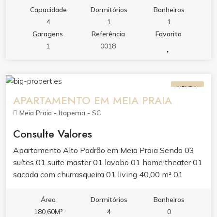
lavanderia, 01 área com churrasqueira e pia na
Capacidade
Dormitórios
Banheiros
garagem. 01 vaga de garagem coberta.
4
1
1
Garagens
Referência
Favorito
1
0018
VENDA
APARTAMENTO EM MEIA PRAIA
Meia Praia - Itapema - SC
Consulte Valores
Apartamento Alto Padrão em Meia Praia Sendo 03
suítes 01 suite master 01 lavabo 01 home theater 01
sacada com churrasqueira 01 living 40,00 m² 01
cozinha 01 lavanderia 03 vagas de garagem ?
Acabamento de Alto Padrão ? Revestimento em
Área
Dormitórios
Banheiros
Pastilha ? Hall de Entrada Decorado ? Área de Lazer
180,60M²
4
0