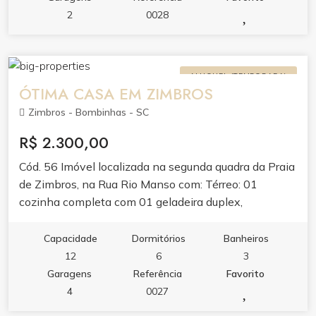
2
0028
ALUGUEL (TEMPORADA)
ÓTIMA CASA EM ZIMBROS
Zimbros - Bombinhas - SC
R$ 2.300,00
Cód. 56 Imóvel localizada na segunda quadra da Praia
de Zimbros, na Rua Rio Manso com: Térreo: 01
cozinha completa com 01 geladeira duplex,
microondas, forno elétrico, utensílios de cozinha, 01
mesa; 01 sala de estar com 02 sofás, 02 pufs, 01
Capacidade
Dormitórios
Banheiros
rack, 01 TV; 02 WC social completo; 01 área de festa
12
6
3
com 01 geladeira simples, 01 churrasqueira, utensílios
Garagens
Referência
Favorito
de churrasqueira, 01 mesa com 02 bancos, 01 mesa
4
0027
de sinuca, 01 mesa de pebolim; 01 vaga de garagem