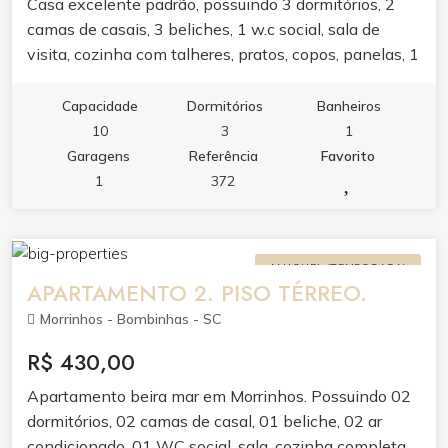
Casa excelente padrão, possuindo 3 dormitórios, 2
camas de casais, 3 beliches, 1 w.c social, sala de
visita, cozinha com talheres, pratos, copos, panelas, 1
vaga de garagem, Localizado a 100 metros da praia
de Zimbros com capacidade máxima para 08
Capacidade
Dormitórios
Banheiros
pessoas. Taxa de Limpeza R$ 150,00.
10
3
1
Garagens
Referência
Favorito
1
372
ALUGUEL (TEMPORADA)
APARTAMENTO 2. PISO TÉRREO.
Morrinhos - Bombinhas - SC
R$ 430,00
Apartamento beira mar em Morrinhos. Possuindo 02
dormitórios, 02 camas de casal, 01 beliche, 02 ar
condicionado, 01 WC social, sala, cozinha completa.