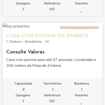
Completa ? 2 Elevadores ? Portas Maciças -
Garagens
Referência
Favorito
Laqueadas ? Piso em Vinílico nas Suítes ? Piso em
3
007
Porcelanato - 80x80 ? Espera Para Ar Central ?
Detalhes em Gesso ? Heliponto Forma de
Pagamento: ? Entrada de 30% ? 40 parcelas mensais
ALUGUEL (TEMPORADA)
e consecutivas (correção positiva do CUB/SC) ? 3
CASA COM PISCINA EM ZIMBROS
reforços anuais de 8% (sobre o saldo devedor)
Zimbros - Bombinhas - SC
Entrega em 05/2022 Mais informações com a nossa
equipe
Consulte Valores
Casa com piscina para até 07 pessoas. Localizada a
200 metros da Praia de Zimbros.
Capacidade
Dormitórios
Banheiros
8
3
1
Garagens
Referência
Favorito
3
067