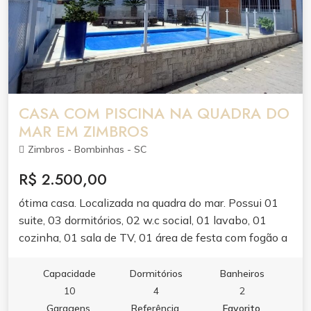
CASA COM PISCINA NA QUADRA DO
MAR EM ZIMBROS
Zimbros - Bombinhas - SC
R$ 2.500,00
ótima casa. Localizada na quadra do mar. Possui 01
suite, 03 dormitórios, 02 w.c social, 01 lavabo, 01
cozinha, 01 sala de TV, 01 área de festa com fogão a
lenha, geladeira de bebidas, 01 sala de jogos, 01
lavanderia, 01 piscina.
Capacidade
Dormitórios
Banheiros
10
4
2
Garagens
Referência
Favorito